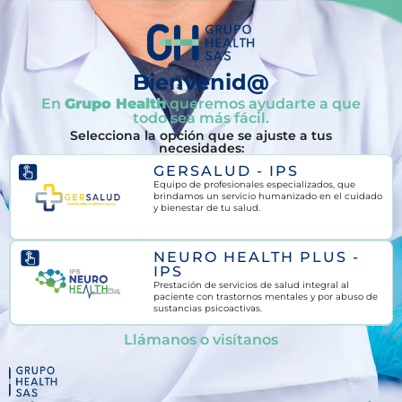
Bienvenid@
En
Grupo Health
queremos ayudarte a que
todo sea más fácil.
Selecciona la opción que se ajuste a tus
necesidades:
GERSALUD - IPS
Equipo de profesionales especializados, que
brindamos un servicio humanizado en el cuidado
y bienestar de tu salud.
NEURO HEALTH PLUS -
IPS
Prestación de servicios de salud integral al
paciente con trastornos mentales y por abuso de
sustancias psicoactivas.
Llámanos o visítanos